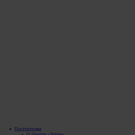
Посетителям
О Центре «Зотов»