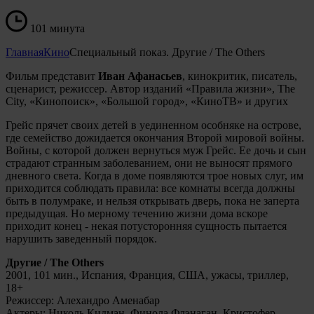
101 минута
Главная
Кино
Специальный показ. Другие / The Others
Фильм представит
Иван Афанасьев
, кинокритик, писатель,
сценарист, режиссер. Автор изданий «Правила жизни», The
City, «Кинопоиск», «Большой город», «КиноТВ» и других
Грейс прячет своих детей в уединенном особняке на острове,
где семейство дожидается окончания Второй мировой войны.
Войны, с которой должен вернуться муж Грейс. Ее дочь и сын
страдают странным заболеванием, они не выносят прямого
дневного света. Когда в доме появляются трое новых слуг, им
приходится соблюдать правила: все комнаты всегда должны
быть в полумраке, и нельзя открывать дверь, пока не заперта
предыдущая. Но мерному течению жизни дома вскоре
приходит конец - некая потусторонняя сущность пытается
нарушить заведенный порядок.
Другие / The Others
2001, 101 мин., Испания, Франция, США, ужасы, триллер,
18+
Режиссер: Алехандро Аменабар
Актеры: Николь Кидман, Финола Флэнаган, Кристофер