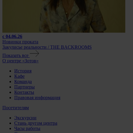
с 04.06.26
Новинки проката
Закулисье реальности / THE BACKROOMS
Показать все
О центре «Зотов»
История
Кафе
Команда
Партнеры
Контакты
Правовая информация
Посетителям
Экскурсии
Стань другом центра
Часы работы