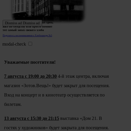
Ждем истории тех, кто работал здесь,
Dismiss ad
Dismiss ad
жил по соседству или просто помнит
тот самый запах свежего хлеба
Поделитесь воспоминаниями о Хлебозаводе №5
modal-check
Уважаемые посетители!
7 августа с 19:00 до 20:30
4-й этаж центра, включая
магазин «Зотов.Вещь!» будет закрыт для посещения.
Вход на концерт и в кинотеатр осуществляется по
билетам.
13 августа с 15:30 до 21:15
выставка «Дом 21. В
гостях у художников» будет закрыта для посещения.