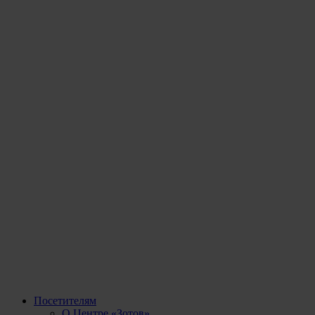
Посетителям
О Центре «Зотов»