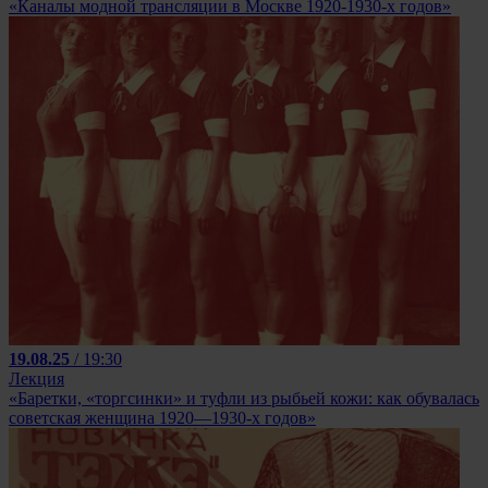
«Каналы модной трансляции в Москве 1920-1930-х годов»
19.08.25
/ 19:30
Лекция
«Баретки, «торгсинки» и туфли из рыбьей кожи: как обувалась
советская женщина 1920—1930-х годов»