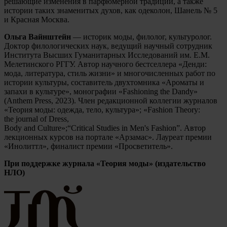
решающие изменения в парфюмерной традиции, а также
истории таких знаменитых духов, как одеколон, Шанель № 5
и Красная Москва.
Ольга Вайнштейн
— историк моды, филолог, культуролог.
Доктор филологических наук, ведущий научный сотрудник
Института Высших Гуманитарных Исследований им. Е.М.
Мелетинского РГГУ. Автор научного бестселлера «Денди:
мода, литература, стиль жизни» и многочисленных работ по
истории культуры, составитель двухтомника «Ароматы и
запахи в культуре», монографии «Fashioning the Dandy»
(Anthem Press, 2023). Член редакционной коллегии журналов
«Теория моды: одежда, тело, культура»; «Fashion Theory:
the journal of Dress,
Body and Culture»;“Critical Studies in Men's Fashion”. Автор
лекционных курсов на портале «Арзамас». Лауреат премии
«Инолиттл», финалист премии «Просветитель».
При поддержке журнала «Теория моды» (издательство
НЛО)