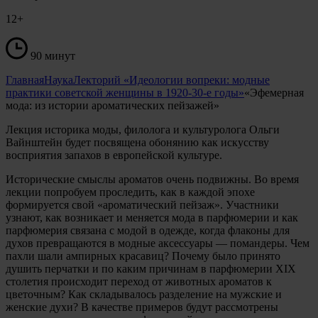
12+
90 минут
Главная
Наука
Лекторий «Идеологии вопреки: модные
практики советской женщины в 1920-30-е годы»
«Эфемерная
мода: из истории ароматических пейзажей»
Лекция историка моды, филолога и культуролога Ольги
Вайнштейн будет посвящена обонянию как искусству
восприятия запахов в европейской культуре.
Исторические смыслы ароматов очень подвижны. Во время
лекции попробуем проследить, как в каждой эпохе
формируется свой «ароматический пейзаж». Участники
узнают, как возникает и меняется мода в парфюмерии и как
парфюмерия связана с модой в одежде, когда флаконы для
духов превращаются в модные аксессуары — помандеры. Чем
пахли шали ампирных красавиц? Почему было принято
душить перчатки и по каким причинам в парфюмерии XIX
столетия происходит переход от животных ароматов к
цветочным? Как складывалось разделение на мужские и
женские духи? В качестве примеров будут рассмотрены