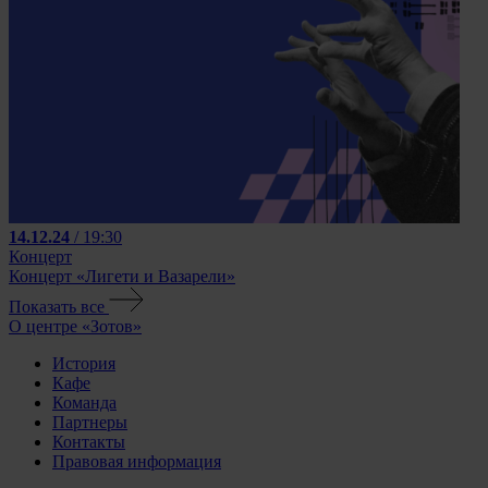
14.12.24
/ 19:30
Концерт
Концерт «Лигети и Вазарели»
Показать все
О центре «Зотов»
История
Кафе
Команда
Партнеры
Контакты
Правовая информация