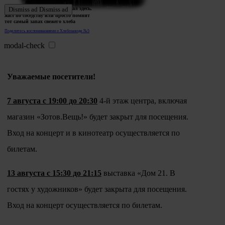
Ждем истории тех, кто работал здесь,
Dismiss ad
Dismiss ad
жил по соседству или просто помнит
тот самый запах свежего хлеба
Поделитесь воспоминаниями о Хлебозаводе №5
modal-check
Уважаемые посетители!
7 августа с 19:00 до 20:30
4-й этаж центра, включая
магазин «Зотов.Вещь!» будет закрыт для посещения.
Вход на концерт и в кинотеатр осуществляется по
билетам.
13 августа с 15:30 до 21:15
выставка «Дом 21. В
гостях у художников» будет закрыта для посещения.
Вход на концерт осуществляется по билетам.