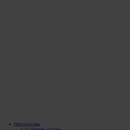
Посетителям
О Центре «Зотов»