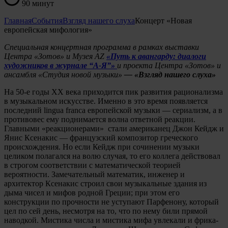
90 минут
Главная
События
Взгляд нашего слуха
Концерт «Новая
европейская мифология»
Специальная концертная программа в рамках выставки
Центра «Зотов» и Музея AZ
«Путь к авангарду: диалоги
художников в журнале “А-Я”»
и проекта Центра «Зотов» и
ансамбля «Студия новой музыки»
—
«Взгляд нашего слуха»
На 50-е годы ХХ века приходится пик развития рационализма
в музыкальном искусстве. Именно в это время появляется
последний lingua franca европейской музыки — сериализм, а в
противовес ему поднимается волна ответной реакции.
Главными «реакционерами» стали американец Джон Кейдж и
Янис Ксенакис — французский композитор греческого
происхождения. Но если Кейдж при сочинении музыки
целиком полагался на волю случая, то его коллега действовал
в строгом соответствии с математической теорией
вероятности. Замечательный математик, инженер и
архитектор Ксенакис строил свои музыкальные здания из
дыма чисел и мифов родной Греции; при этом его
конструкции по прочности не уступают Парфенону, который
цел по сей день, несмотря на то, что по нему били прямой
наводкой. Мистика числа и мистика мифа увлекали и фрика-