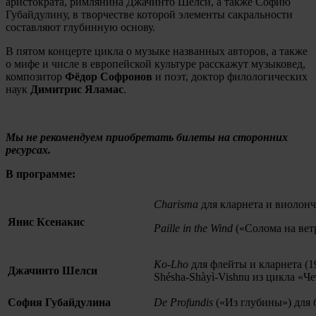
аристократа, римлянина Джачинто Шелси, а также Софию
Губайдулину, в творчестве которой элементы сакральности
составляют глубинную основу.
В пятом концерте цикла о музыке названных авторов, а также
о мифе и числе в европейской культуре расскажут музыковед,
композитор
Фёдор Софронов
и поэт, доктор филологических
наук
Димитрис Яламас
.
Мы не рекомендуем приобретать билеты на сторонних
ресурсах.
В программе:
Charisma
для кларнета и виолонч
Янис Ксенакис
Paille in the Wind
(«Солома на вет
Ko-Lho
для флейты и кларнета (1
Джачинто Шелси
Shésha-Shàyì-Vishnu из цикла «
София Губайдулина
De Profundis
(«Из глубины») для б